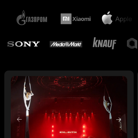
Преимущества
Стрельбищенский
Кейсы
переулок 30, стр 1А
Команда
+7 (495) 989-17-53
О компании
order@infinity-project.ru
ПН-ПТ 10:00-19:00 МСК
Новости
Сми о нас
2012-2025 © INFINITY PROJECT
Наверх ↑
Услуги
Новости
Кейсы
Блог
Контакты