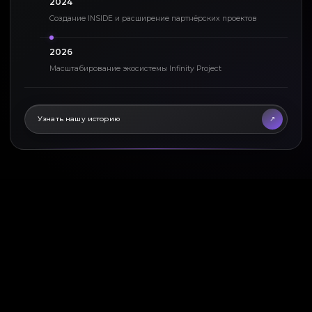
2024
Создание INSIDE и расширение партнёрских проектов
2026
Масштабирование экосистемы Infinity Project
Узнать нашу историю
Организация мероприяти
Продакшн материалов
Подробнее
Подробнее
/ нам доверяют /