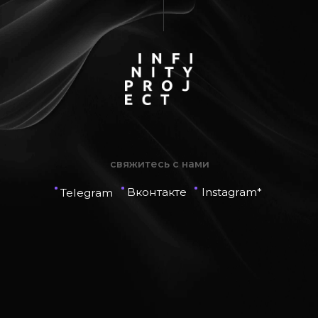
Inst
свяжитесь с нами
RU
Вконтакте
Instagram*
Telegram