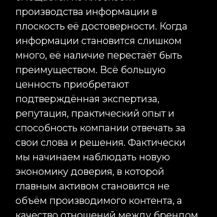
позиция воспринимается как
профессиональная,
последовательная и заслуживающая
доверия. В следующих публикациях
я подробнее разберу, как
искусственный интеллект меняет
корпоративные бренды, почему
возникает эффект информационного
шума, как трансформируется понятие
экспертности и какие инструменты
позволяют компаниям сохранять
сильные позиции в новой цифровой
среде.