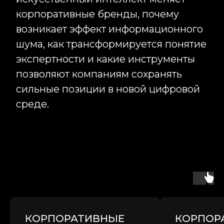
Контакты
Информация
Главная
127006 г. Москва,
Услуги
Стрельбищенский
Преимущества
переулок 30, стр 1А
+7 (495) 989-17-53
Кейсы
order@infinity-project.ru
Команда
ПН-ПТ 09:00-19:00 МСК
О компании
Новости
Сми о нас
* Принадлежит Meta, признан экстремисской организацией
Наверх ↑
2012-2025 © INFINITY PROJECT
КОРПОРАТИВНЫЕ
КОРПОР