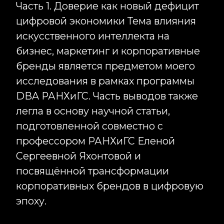
Inst
DBA РАНХиГС. Часть выводов также
легла в основу научной статьи,
RU
подготовленной совместно с
профессором РАНХиГС Еленой
Сергеевной Яхонтовой и
посвящённой трансформации
корпоративных брендов в цифровую
эпоху.
Сегодня искусственный интеллект
становится одним из главных
факторов изменений практически во
всех сферах бизнеса. Компании
активно внедряют AI-инструменты в
маркетинг, продажи, аналитику,
клиентский сервис и внутренние
процессы. Большинство дискуссий
сосредоточено вокруг повышения
эффективности, автоматизации и
сокращения издержек. При этом
гораздо реже обсуждается вопрос,