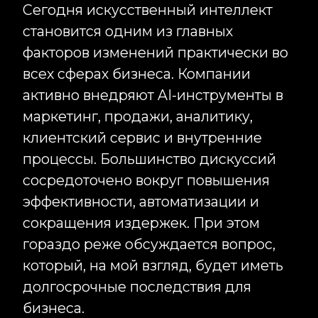
который, на мой взгляд, будет иметь
долгосрочные последствия для
бизнеса.
Речь идёт о трансформации доверия.
За последние несколько лет объём
создаваемого контента вырос
многократно. Тексты, изображения,
видео, аналитические материалы и
маркетинговые коммуникации
производятся быстрее и дешевле,
чем когда-либо прежде. Создание
контента перестаёт быть
ограничивающим фактором. В
результате конкуренция постепенно
смещается из плоскости
производства информации в
плоскость её достоверности. Когда
информации становится слишком