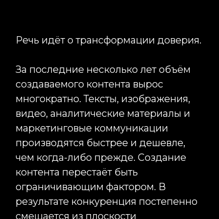
много, её наличие перестаёт быть
преимуществом. Всё большую
ценность приобретают
подтверждённая экспертиза,
репутация, практический опыт и
способность компании отвечать за
свои слова и решения. Фактически
мы начинаем наблюдать новую
экономику доверия, в которой
главным активом становится не
объём производимого контента, а
качество отношений между брендом
и его аудиторией.
Для бизнеса это означает
необходимость пересматривать
привычные подходы к
коммуникациям. В условиях
информационной перегрузки
выигрывают не те компании, которые
публикуют больше других, а те, чья