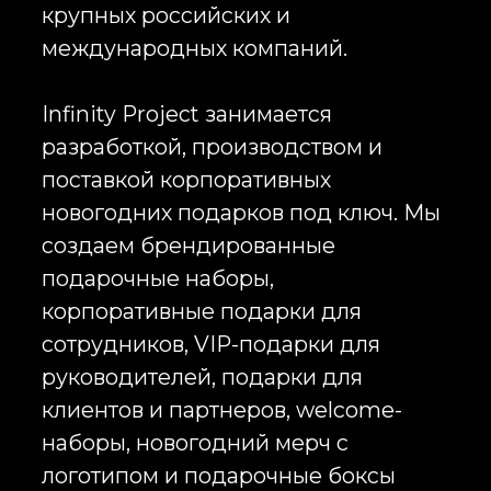
клиентов и партнеров, welcome-
наборы, новогодний мерч с
логотипом и подарочные боксы
любой сложности. Компания
сопровождает проект на всех
этапах: от разработки концепции и
дизайна до производства,
брендирования, комплектации и
доставки по всей России.
Сегодня корпоративные
новогодние подарки перестали
ограничиваться классическими
ежедневниками или сувенирной
продукцией. Компании стремятся
создавать эмоциональный опыт
взаимодействия с брендом.
Именно поэтому востребованы
брендированные подарочные
наборы с индивидуальной
концепцией, корпоративные боксы