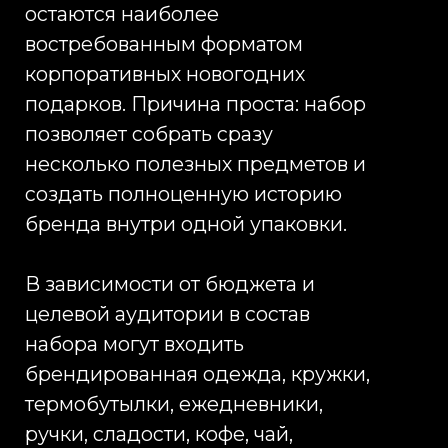
проекты любого масштаба — от
небольших тиражей до
федеральных поставок на десятки
тысяч единиц продукции.
Ключевое преимущество
комплексного подхода
заключается в контроле качества
на каждом этапе. Каждый
корпоративный подарок
проходит проверку на
соответствие техническому
заданию, бренд-стандартам
компании и требованиям по
упаковке и комплектации. Это
особенно важно при работе с
крупными брендами, где
корпоративные подарки являются
частью публичного имиджа.
Индивидуальная разработка
новогодних подарков