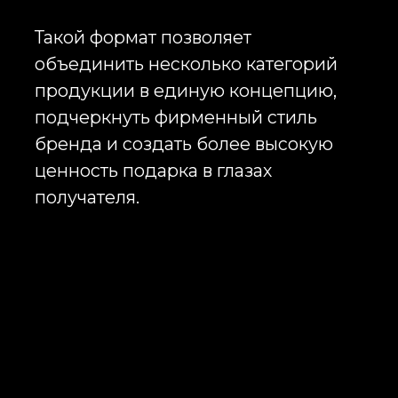
подарков. Причина проста: набор
позволяет собрать сразу
несколько полезных предметов и
создать полноценную историю
бренда внутри одной упаковки.
В зависимости от бюджета и
целевой аудитории в состав
набора могут входить
брендированная одежда, кружки,
термобутылки, ежедневники,
ручки, сладости, кофе, чай,
аксессуары для путешествий,
гаджеты, зарядные устройства,
товары для дома и десятки других
категорий продукции.
Каждый брендированный
подарочный набор
разрабатывается индивидуально.
Мы создаем концепцию,