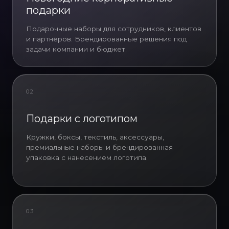
подарки
Подарочные наборы для сотрудников, клиентов
и партнёров. Брендированные решения под
задачи компании и бюджет.
02
Корпоративные новогодние
Подарки с логотипом
подарки для сотрудников
Кружки, боксы, текстиль, аксессуары,
Новогодние подарки для
премиальные наборы и брендированная
сотрудников остаются одним из
упаковка с нанесением логотипа.
наиболее эффективных
инструментов внутреннего
брендинга. Исследования HR-
рынка показывают, что внимание
со стороны работодателя
03
напрямую влияет на