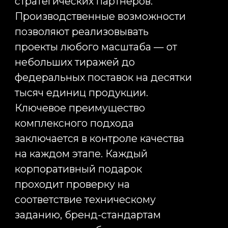
Соцсети
Telegram
Вконтакте
Instagram*
Контакты
Информация
Главная
127006 г. Москва,
Услуги
Стрельбищенский
Преимущества
переулок 30, стр 1А
+7 (495) 989-17-53
Кейсы
order@infinity-project.ru
Команда
ПН-ПТ 09:00-19:00 МСК
О компании
Новости