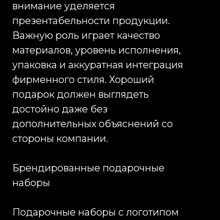
цикл производства
корпоративных новогодних
подарков. Это включает
разработку концепции, подбор
продукции, дизайн упаковки,
брендирование, логистику и
доставку. Такой подход позволяет
компаниям получить полностью
готовое решение без
необходимости выстраивать
цепочку подрядчиков.
Мы работаем с различными
форматами: от массовых
корпоративных подарков для
сотрудников до индивидуальных
VIP-наборов для руководителей и
стратегических партнеров.
Производственные возможности
позволяют реализовывать