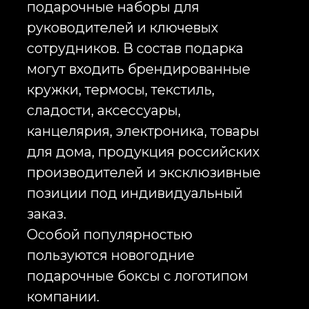
При разработке корпоративных
подарков для партнеров особое
внимание уделяется
презентабельности продукции.
Важную роль играет качество
материалов, уровень исполнения,
упаковка и аккуратная интеграция
фирменного стиля. Хороший
подарок должен выглядеть
достойно даже без
дополнительных объяснений со
стороны компании.
Брендированные подарочные
наборы
Подарочные наборы с логотипом
остаются наиболее
востребованным форматом
корпоративных новогодних