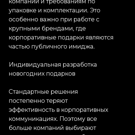
Сми о нас
* Принадлежит Meta, признан экстремисской организацией
Наверх ↑
2012-2025 © INFINITY PROJECT