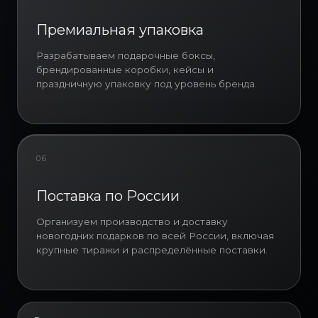
позиции под индивидуальный
заказ.
Премиальная упаковка
Особой популярностью
пользуются новогодние
Разрабатываем подарочные боксы,
подарочные боксы с логотипом
брендированные коробки, кейсы и
компании.
праздничную упаковку под уровень бренда.
Такой формат позволяет
объединить несколько категорий
продукции в единую концепцию,
подчеркнуть фирменный стиль
06
бренда и создать более высокую
ценность подарка в глазах
Поставка по России
получателя.
Организуем производство и доставку
новогодних подарков по всей России, включая
крупные тиражи и распределённые поставки.