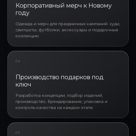
вовлеченность персонала и
Корпоративный мерч к Новому
уровень лояльности компании.
году
Корпоративный подарок
становится символом признания
Одежда и мерч для праздничных кампаний: худи,
вклада сотрудника в общий
свитшоты, футболки, аксессуары и подарочные
результат.
коллекции.
В зависимости от бюджета и
задач компании мы создаем как
массовые корпоративные
04
подарки для коллектива, так и
индивидуальные новогодние
Производство подарков под
подарочные наборы для
ключ
руководителей и ключевых
сотрудников. В состав подарка
Разработка концепции, подбор изделий,
могут входить брендированные
производство, брендирование, упаковка и
кружки, термосы, текстиль,
контроль качества на каждом этапе.
сладости, аксессуары,
канцелярия, электроника, товары
для дома, продукция российских
производителей и эксклюзивные
05