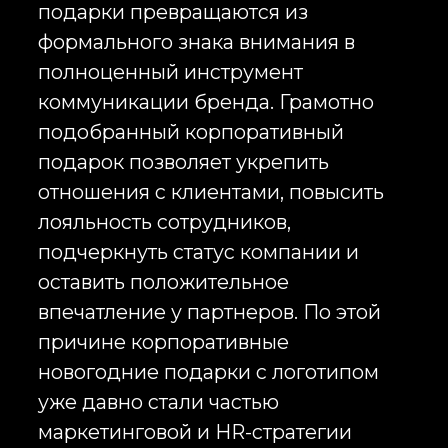
Inst
отношения с клиентами, повысить
лояльность сотрудников,
RU
подчеркнуть статус компании и
оставить положительное
впечатление у партнеров. По этой
причине корпоративные
новогодние подарки с логотипом
уже давно стали частью
маркетинговой и HR-стратегии
крупных российских и
международных компаний.
Infinity Project занимается
разработкой, производством и
поставкой корпоративных
новогодних подарков под ключ. Мы
создаем брендированные
подарочные наборы,
корпоративные подарки для
сотрудников, VIP-подарки для
руководителей, подарки для