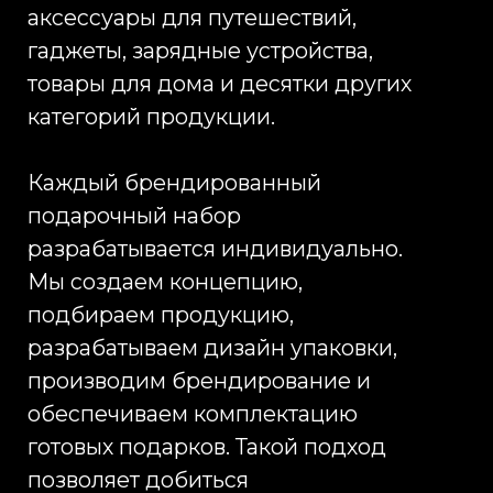
Стандартные решения
постепенно теряют
эффективность в корпоративных
коммуникациях. Поэтому все
больше компаний выбирают
индивидуальную разработку
новогодних подарочных наборов.