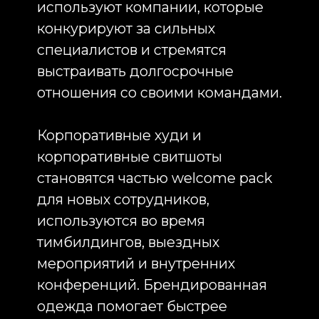
Один из первых вопросов,
который задают заказчики,
касается выбора между готовыми
изделиями и индивидуальным
производством. Универсального
ответа не существует. Всё зависит
от целей проекта.
Готовые модели позволяют
значительно сократить сроки
производства корпоративной
одежды. Такой вариант идеально
подходит компаниям, которым
необходимо оперативно
подготовиться к мероприятию,
обеспечить сотрудников
брендированной одеждой или
реализовать HR-активность в
ограниченные сроки.
Современные производители
предлагают широкий выбор