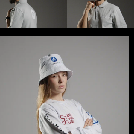
Изготовление одежды с
логотипом, как инвестиция в
бренд
Решение заказать корпоративную
одежду редко принимается
исключительно из соображений
внешнего вида. Гораздо чаще
речь идет о комплексной
инвестиции в развитие бизнеса.
Качественная брендированная
одежда помогает укреплять