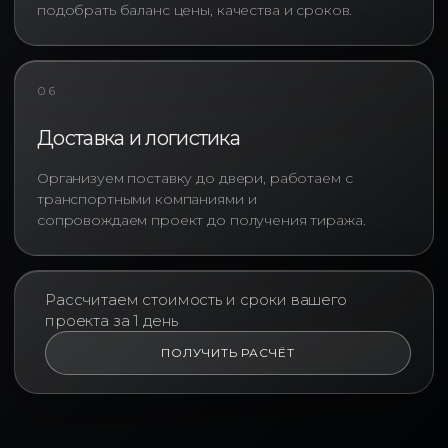
выстраивать долгосрочные
подобрать баланс цены, качества и сроков.
отношения со своими командами.
Корпоративные худи и
06
корпоративные свитшоты
становятся частью welcome pack
Доставка и логистика
для новых сотрудников,
используются во время
Организуем поставку до двери, работаем с
тимбилдингов, выездных
транспортными компаниями и
мероприятий и внутренних
сопровождаем проект до получения тиража.
конференций. Брендированная
одежда помогает быстрее
адаптироваться в коллективе и
формирует чувство
Рассчитаем стоимость и сроки вашего
принадлежности к команде.
проекта за 1 день
ПОЛУЧИТЬ РАСЧЁТ