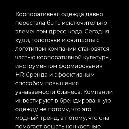
Inst
частью корпоративной культуры,
инструментом формирования
RU
HR-бренда и эффективным
способом повышения
узнаваемости бизнеса. Компании
инвестируют в брендированную
одежду не потому, что это
модный тренд, а потому, что она
помогает решать конкретные
задачи: усиливать вовлеченность
сотрудников, создавать единый
визуальный стиль, формировать
эмоциональную связь с брендом
и производить правильное
впечатление на клиентов и
партнеров.
Современные сотрудники всё
чаще воспринимают
качественную корпоративную
одежду как проявление заботы