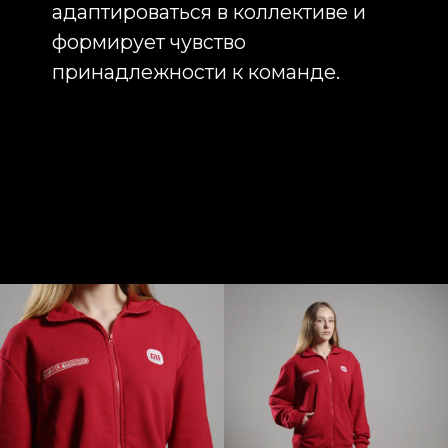
базовых моделей: худи с
логотипом, толстовки с логотипом,
свитшоты с логотипом, футболки,
поло и бейсболки различных
цветов и плотностей.
При этом готовая продукция
вовсе не означает отсутствие
индивидуальности. Благодаря
современным технологиям
нанесения возможно создать
визуально сильный продукт,
который будет полностью
соответствовать фирменному
стилю компании.
Индивидуальный пошив
корпоративной одежды — это
решение для брендов, которым
важно выделяться. В этом случае
разрабатываются собственные
лекала, подбираются ткани,
создаются уникальные элементы