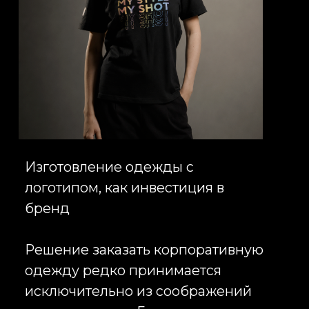
оформляются методом DTF-
печати или шелкографии. Такой
подход позволяет добиться
оптимального баланса между
эстетикой, долговечностью и
бюджетом проекта.
Производство корпоративной
одежды в России и Китае
Выбор площадки для
производства зависит от
нескольких факторов: тиража,
сроков, бюджета и уровня
кастомизации продукции.
Производство в России позволяет
оперативно запускать проекты,