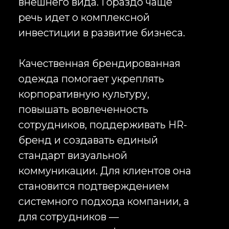
гибко реагировать на изменения
и обеспечивать короткие сроки
поставки. Этот вариант особенно
актуален при необходимости
изготовления корпоративной
одежды в сжатые сроки,
реализации небольших партий и
регулярных дозаказах.
Производство в Китае открывает
более широкие возможности при
работе с крупными тиражами и
нестандартными решениями.
Именно здесь можно
реализовывать сложные
конструкции изделий,
использовать индивидуальную
фурнитуру, фирменные бирки,
нестандартные ткани и создавать
полноценные корпоративные