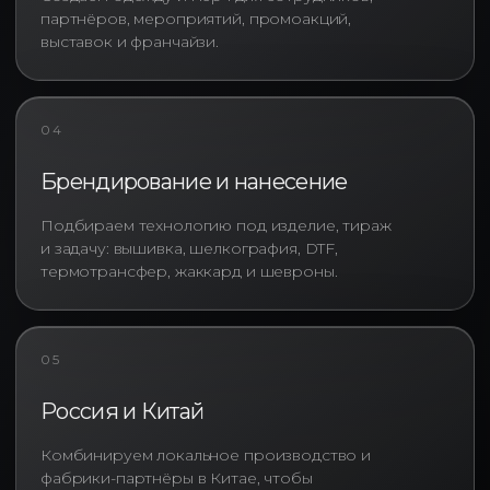
модели, так и индивидуальный
партнёров, мероприятий, промоакций,
пошив корпоративной одежды,
выставок и франчайзи.
позволяя подобрать решение
под задачи бизнеса, сроки и
бюджет проекта.
04
Корпоративная одежда на заказ:
почему спрос продолжает расти?
Брендирование и нанесение
Если еще несколько лет назад
Подбираем технологию под изделие, тираж
одежда для сотрудников
и задачу: вышивка, шелкография, DTF,
ассоциировалась
термотрансфер, жаккард и шевроны.
преимущественно с униформой,
то сегодня корпоративная
одежда на заказ становится
полноценным инструментом
05
внутренних коммуникаций и
маркетинга. Особенно активно её
Россия и Китай
используют компании, которые
конкурируют за сильных
Комбинируем локальное производство и
специалистов и стремятся
фабрики-партнёры в Китае, чтобы