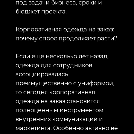
сотрудники работают на стенде в
одинаковых толстовках с
логотипом или брендированных
свитшотах, это повышает доверие
к бренду и облегчает
идентификацию представителей
компании.
Особенно востребована одежда с
логотипом среди IT-компаний,
производственных предприятий,
строительных организаций,
фармацевтических компаний,
ритейла и логистических
операторов. Для одних это
элемент HR-мерча, для других —
часть униформы с логотипом, для
третьих — эффективный
рекламный инструмент.
Что выбрать: готовые позиции или
индивидуальный пошив?