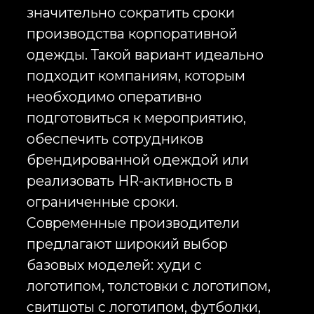
востребованными среди молодых
команд, IT-компаний, креативных
индустрий и брендов,
ориентированных на
современную аудиторию. Худи
воспринимаются как более
неформальный и актуальный
формат, поэтому часто
используются в составе welcome
pack и HR-мерча.
Свитшоты отличаются более
универсальным характером.
Отсутствие капюшона делает их
уместными как в офисной среде,
так и на деловых мероприятиях.
Корпоративные свитшоты хорошо
сочетаются с различными
стилями одежды и подходят
компаниям, которым важно
сохранить баланс между
комфортом и