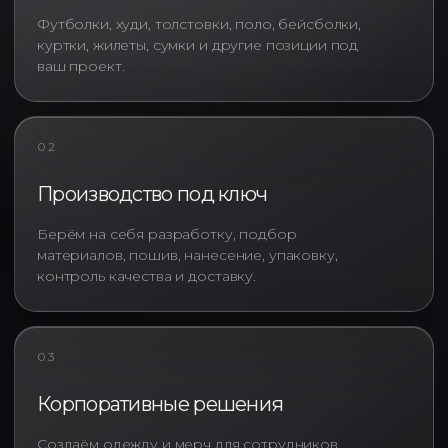
Футболки, худи, толстовки, поло, бейсболки,
куртки, жилеты, сумки и другие позиции под
ваш проект.
02
Производство под ключ
Берём на себя разработку, подбор
материалов, пошив, нанесение, упаковку,
контроль качества и доставку.
Infinity Project занимается
изготовлением одежды с
логотипом под ключ и реализует
проекты любого масштаба: от
03
небольших партий для
внутренних мероприятий до
Корпоративные решения
крупных федеральных заказов.
Мы предлагаем как готовые
Создаём одежду и мерч для сотрудников,