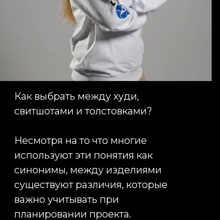
корпоративную культуру,
повышать вовлеченность
сотрудников, поддерживать HR-
бренд и создавать единый
стандарт визуальной
коммуникации. Для клиентов она
становится подтверждением
системного подхода компании, а
для сотрудников —
дополнительным фактором
гордости за принадлежность к
команде.
Именно поэтому производство
корпоративной одежды требует
профессионального подхода на
всех этапах реализации проекта:
от выбора моделей до контроля
качества готовых изделий.