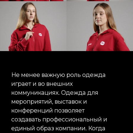
конструкции и фирменные
детали. Такой подход позволяет
выпускать полноценные
корпоративные коллекции,
которые сложно отличить от
коммерческих fashion-линеек.
Компании всё чаще выбирают
именно этот путь, поскольку
сотрудники действительно носят
качественную одежду вне офиса,
превращая её в дополнительный
канал коммуникации бренда с
внешней аудиторией.