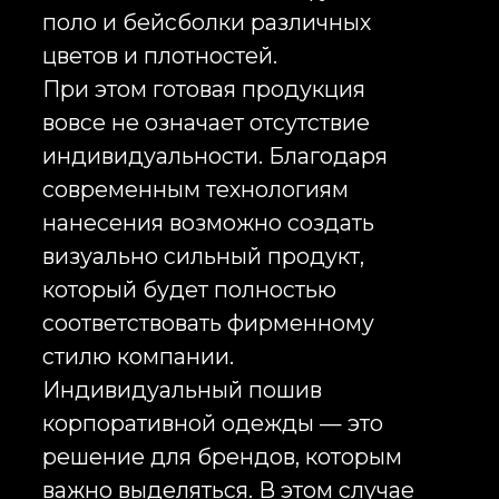
презентабельностью.
Толстовки с логотипом чаще всего
выбирают для задач, связанных с
практичностью и
функциональностью. Они
востребованы в
производственных компаниях,
строительных организациях,
логистике и ритейле. При
правильном подборе тканей и
кроя такие изделия сохраняют
привлекательный внешний вид
даже при интенсивной
эксплуатации.
На практике многие компании
комбинируют различные виды
одежды, формируя полноценные
корпоративные коллекции для
разных подразделений и
сценариев использования.