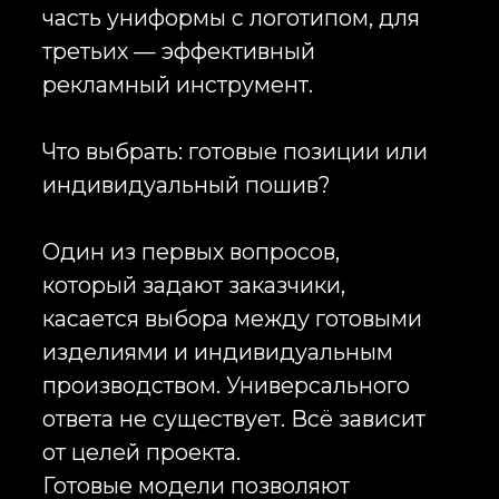
Как выбрать между худи,
свитшотами и толстовками?
Несмотря на то что многие
используют эти понятия как
синонимы, между изделиями
существуют различия, которые
важно учитывать при
планировании проекта.
Корпоративные худи являются
одним из самых популярных
форматов одежды для
сотрудников. Наличие капюшона
делает их особенно