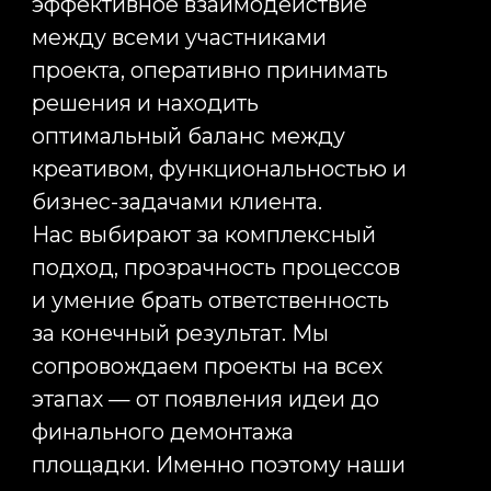
VIP-событий, превращая
стандартные встречи в
полноценный бренд-опыт.
Именно такой подход позволяет
формировать эмоциональную
связь между аудиторией и
компанией, усиливать ценность
бренда и выделяться среди
конкурентов.
Техническое сопровождение
мероприятий
Успех любого мероприятия во
многом зависит от качества
технической реализации. Свет,
звук, видео, сценические
конструкции и мультимедийные
решения должны работать
безупречно, оставаясь
незаметными для гостей и