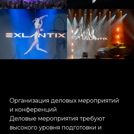
вопросы.
Организация презентаций и
запусков новых продуктов
Вывод нового продукта на рынок
требует создания сильного первого
впечатления. Организация
презентации становится важной
частью маркетинговой стратегии
бренда и позволяет не только
рассказать аудитории о продукте, но
и сформировать эмоциональную
связь с ним. Мы организуем
презентации автомобилей,
технологических решений, новых
направлений бизнеса и
корпоративных инициатив, создавая
уникальные сценарии знакомства
гостей с брендом.
В рамках подготовки команда Infinity