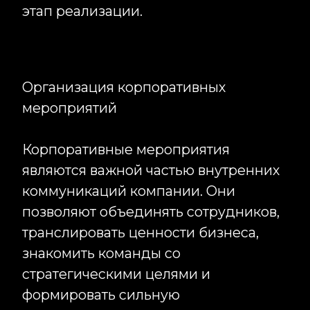
новогодние корпоративы, юбилеи
компаний, выездные мероприятия,
тимбилдинги, стратегические
сессии, мотивационные программы и
внутренние конференции.
Каждое корпоративное событие
создаётся с учётом специфики
бизнеса и задач компании. Для
одних клиентов важно повысить
уровень вовлечённости сотрудников,
для других — отметить значимый
этап развития компании или
провести масштабное мероприятие
для нескольких сотен участников. Мы
подбираем оптимальные решения,
которые помогают достичь
поставленных целей и при этом
соответствуют бюджету проекта.