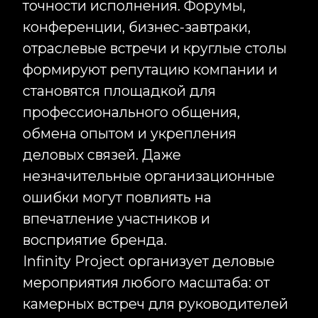
Project разрабатывает концепцию
мероприятия, проектирует
клиентский путь, создаёт сценарий,
организует техническое
продюсирование и реализует все
элементы события — от приглашений
и digital-решений до финального
аккорда программы. Мы убеждены,
что сильная презентация должна не
просто информировать, а вызывать
эмоции и желание стать частью
истории бренда.