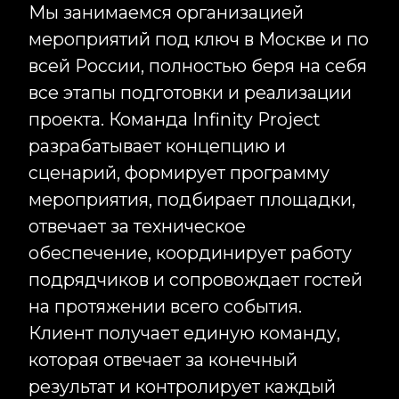
Клиент получает единую команду,
которая отвечает за конечный
результат и контролирует каждый
этап реализации.
Организация корпоративных
мероприятий
Корпоративные мероприятия
являются важной частью внутренних
коммуникаций компании. Они
позволяют объединять сотрудников,
транслировать ценности бизнеса,
знакомить команды со
стратегическими целями и
формировать сильную
корпоративную культуру. Мы
организуем корпоративные
мероприятия различного формата: