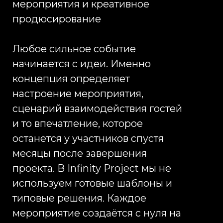
участия. Мы создаём решения,
которые не только помогают
организовать мероприятие, но и
становятся частью маркетинговой
стратегии бренда. Благодаря
цифровым инструментам
заказчики получают
структурированные данные о
гостях, удобную систему
управления приглашениями и
дополнительные возможности
для дальнейшей коммуникации с
аудиторией.
Организация мероприятий в
Москве и по всей России
География проектов Infinity
Project не ограничивается одной
площадкой или одним городом.
Мы организуем мероприятия в
Москве, Санкт-Петербурге и