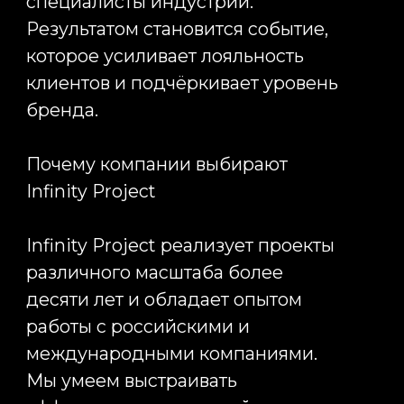
используем готовые шаблоны и
типовые решения. Каждое
мероприятие создаётся с нуля на
основе задач клиента,
особенностей целевой аудитории
и целей бизнеса. Мы анализируем
бренд, изучаем ожидания гостей
и формируем концепцию, которая
помогает компании достигать
конкретных результатов.
В рамках креативного
продюсирования команда Infinity
Project разрабатывает сценарии
мероприятий, визуальные
концепции, механики вовлечения
гостей, интерактивные зоны и
режиссёрские решения. Мы
создаём уникальные форматы
корпоративных мероприятий,
презентаций, деловых форумов и