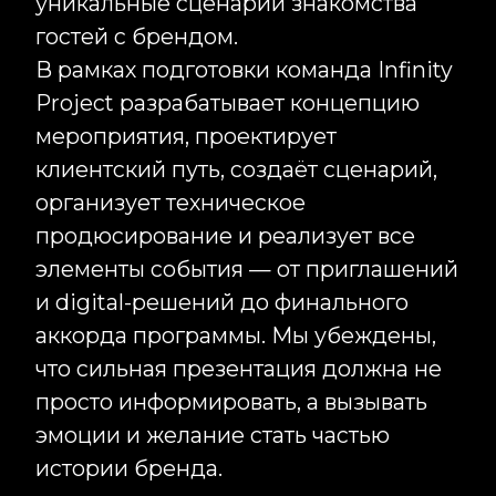
внимания к деталям и понимания
ожиданий взыскательной
аудитории. В подобных проектах
важно всё: выбор площадки,
качество кухни, работа персонала,
безопасность, сценарные
решения и атмосфера события.
Infinity Project создаёт VIP-
мероприятия, клиентские вечера,
закрытые презентации, гала-
ужины и события клубного
формата, где особое значение
имеет не количество гостей, а
качество их взаимодействия.
Мы формируем уникальный опыт
для участников, сочетая высокий
уровень организации с
индивидуальным подходом. Для
таких проектов подбираются
статусные площадки,