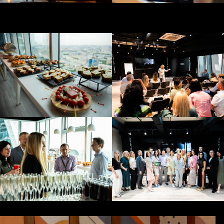
решения и находить
оптимальный баланс между
креативом, функциональностью и
бизнес-задачами клиента.
Нас выбирают за комплексный
подход, прозрачность процессов
и умение брать ответственность
за конечный результат. Мы
сопровождаем проекты на всех
этапах — от появления идеи до
финального демонтажа
площадки. Именно поэтому наши
мероприятия становятся не
разовыми событиями, а
эффективными инструментами
развития бизнеса, укрепления
репутации и формирования
долгосрочных отношений с
клиентами и сотрудниками.