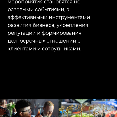
обеспечивая высокий уровень
комфорта. Infinity Project
предоставляет полный комплекс
услуг по техническому
сопровождению мероприятий,
контролируя все процессы от
проектирования до демонтажа
оборудования.
Мы организуем техническое
обеспечение конференций,
форумов, корпоративных
мероприятий и презентаций
любой сложности. В рамках
проекта подбирается
профессиональное световое и
звуковое оборудование,
светодиодные экраны, системы
видеотрансляции, оборудование
для онлайн-подключений и
гибридных форматов. Отдельное
внимание уделяется резервным