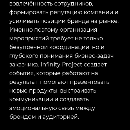
Inst
глубокого понимания бизнес-задач
заказчика. Infinity Project создаёт
RU
события, которые работают на
результат: помогают презентовать
новые продукты, выстраивать
коммуникации и создавать
эмоциональную связь между
брендом и аудиторией.
Мы занимаемся организацией
мероприятий под ключ в Москве и по
всей России, полностью беря на себя
все этапы подготовки и реализации
проекта. Команда Infinity Project
разрабатывает концепцию и
сценарий, формирует программу
мероприятия, подбирает площадки,
отвечает за техническое
обеспечение, координирует работу
подрядчиков и сопровождает гостей
на протяжении всего события.