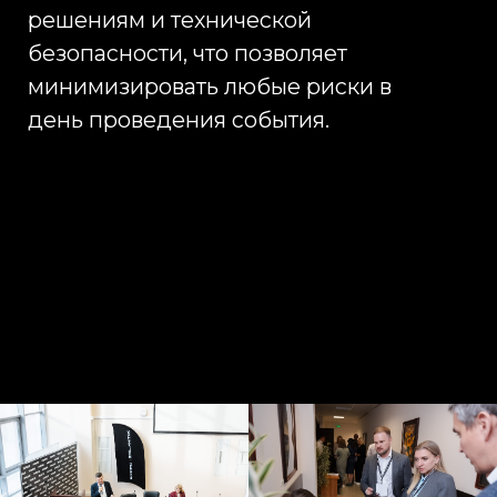
Соцсети
Telegram
Вконтакте
Instagram*
Контакты
Информация
Главная
127006 г. Москва,
Услуги
Стрельбищенский
Преимущества
переулок 30, стр 1А
+7 (495) 989-17-53
Кейсы
order@infinity-project.ru
Команда
ПН-ПТ 09:00-19:00 МСК
О компании
Новости
Сми о нас
* Принадлежит Meta, признан экстремисской организацией
Наверх ↑
2012-2025 © INFINITY PROJECT