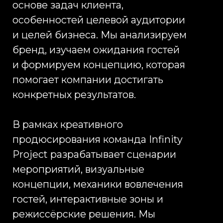
других регионах России,
сопровождая проекты различного
масштаба и уровня сложности.
Наша команда обладает опытом
реализации как камерных встреч
для ограниченного круга гостей,
так и масштабных федеральных
событий с участием нескольких
сотен участников.
Мы работаем с лучшими
площадками страны, надёжными
подрядчиками и проверенными
техническими партнёрами, что
позволяет обеспечивать единый
стандарт качества вне
зависимости от региона
проведения мероприятия. Для
клиентов это означает
уверенность в результате и
возможность реализовать проект
любой сложности через одного