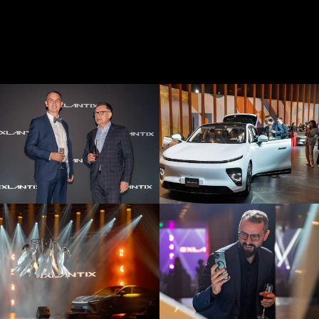
разрабатываются
персонализированные решения и
привлекаются лучшие
специалисты индустрии.
Результатом становится событие,
которое усиливает лояльность
клиентов и подчёркивает уровень
бренда.
Почему компании выбирают
Infinity Project
Infinity Project реализует проекты
различного масштаба более
десяти лет и обладает опытом
работы с российскими и
международными компаниями.
Мы умеем выстраивать
эффективное взаимодействие
между всеми участниками
проекта, оперативно принимать