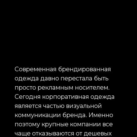
Не менее востребованным
направлением является пошив
толстовок с логотипом и
производство худи с логотипом.
Толстовки и худи активно
используются в IT-компаниях,
банках, производственных
предприятиях, девелоперских
компаниях и крупных
федеральных организациях. Худи
с логотипом позволяют создать
более современный и