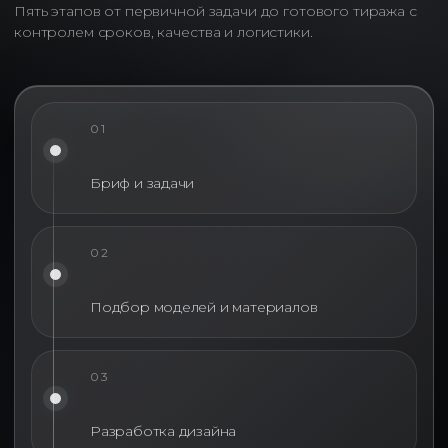
Пять этапов от первичной задачи до готового тиража с
контролем сроков, качества и логистики.
01
Бриф и задачи
Сегодня одежда с логотипом
02
используется не только для
сотрудников. Все больше
компаний включают
Подбор моделей и материалов
брендированную одежду в
программы лояльности,
клиентские мероприятия,
03
партнерские проекты и
маркетинговые активности.
Качественная одежда становится
Разработка дизайна
полноценным инструментом