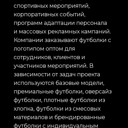
одежда позволяет сохранить
баланс между деловым стилем и
комфортом.
Большим спросом пользуется
пошив бейсболок с логотипом.
Бейсболки используются как
самостоятельный элемент
корпоративного мерча и как часть
комплектов брендированной
одежды. Они востребованы на
спортивных мероприятиях,
фестивалях, выставках,
промоакциях и корпоративных
событиях. Качественная
бейсболка с вышивкой логотипа
обеспечивает длительный контакт
аудитории с брендом и остается
актуальной в течение нескольких
сезонов.