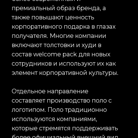
торговле, строительстве,
логистике, производстве,
гостиничном бизнесе,
ресторанной сфере и сервисных
компаниях. Корпоративная форма
помогает поддерживать единый
стандарт внешнего вида
сотрудников, повышает
узнаваемость компании и
формирует доверие со стороны
клиентов.
Отдельную категорию составляет
спецодежда с логотипом.
Строительные компании,
производственные предприятия
и логистические организации
регулярно заказывают рабочую
одежду с брендированием для
технических специалистов и
производственного персонала. В