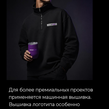
логотипом, корпоративная форма,
одежда для персонала или
брендированная одежда для
мероприятий, специалисты
Infinity Project подготовят
индивидуальное решение под
ваши задачи, бюджет и сроки
реализации проекта.
Получите расчет стоимости
производства одежды с
логотипом, подбор материалов и
рекомендации по
брендированию. Мы поможем
создать корпоративную одежду,
которую будут носить с
удовольствием и которая будет
работать на узнаваемость вашего
бренда каждый день.