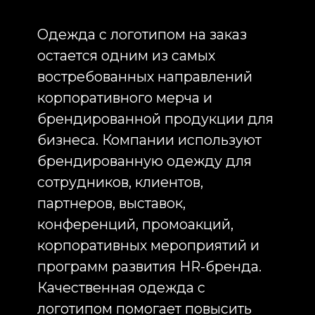
Inst
бизнеса. Компании используют
брендированную одежду для
RU
сотрудников, клиентов,
партнеров, выставок,
конференций, промоакций,
корпоративных мероприятий и
программ развития HR-бренда.
Качественная одежда с
логотипом помогает повысить
узнаваемость компании, создать
единый корпоративный стиль,
укрепить корпоративную
культуру и обеспечить
постоянный контакт аудитории с
брендом.
Infinity Project занимается
производством одежды с
логотипом на заказ для
компаний по всей России. Мы
разрабатываем концепцию