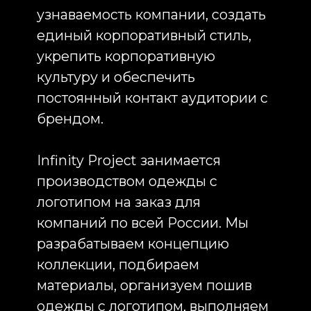
коллекции, подбираем
материалы, организуем пошив
одежды с логотипом, выполняем
нанесение фирменной
символики и обеспечиваем
полный цикл сопровождения
проекта от идеи до поставки
готового тиража. Наши клиенты
заказывают брендированную
одежду для сотрудников,
корпоративную форму, одежду
для мероприятий, одежду для
выставок, одежду для
промоакций, одежду для
дилеров и франчайзи, а также
корпоративную одежду для
ежедневного использования
внутри компании.