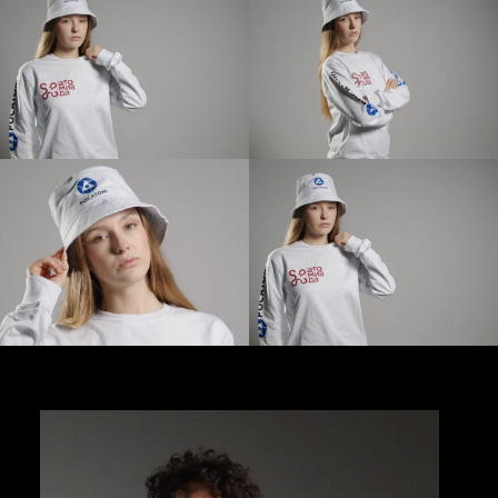
Контакты
Информация
Главная
127006 г. Москва,
Услуги
Стрельбищенский
Преимущества
переулок 30, стр 1А
+7 (495) 989-17-53
Кейсы
order@infinity-project.ru
Команда
ПН-ПТ 09:00-19:00 МСК
О компании
Новости
Сми о нас
* Принадлежит Meta, признан экстремисской организацией
Наверх ↑
2012-2025 © INFINITY PROJECT