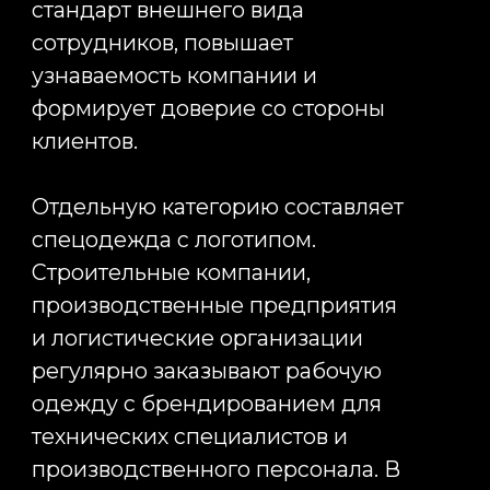
решением.
Производство одежды с
логотипом в Китае особенно
выгодно для крупных тиражей и
сложных проектов. Китайские
фабрики позволяют создавать
уникальные модели одежды,
разрабатывать индивидуальные
лекала, использовать
нестандартные материалы и
значительно расширять
возможности брендирования.
Кроме того, производство в Китае
часто обеспечивает более
выгодную стоимость при крупных
объемах заказа. Средний срок
производства и логистики
составляет около сорока дней, что
позволяет заранее планировать
поставки для крупных