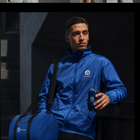
Для более премиальных проектов
применяется машинная вышивка.
Вышивка логотипа особенно
востребована при производстве
бейсболок, поло, худи, курток и
жилетов. Такой способ
брендирования формирует более
дорогой образ продукции и
подчеркивает статус компании.
Также широко используются DTF-
печать, термотрансфер и
комбинированные технологии