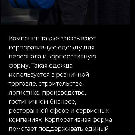
нанесения. Выбор конкретного
метода зависит от материала
изделия, сложности логотипа,
тиража и бюджета проекта.
Производство одежды с
логотипом возможно как на
российских фабриках, так и на
производственных площадках в
Китае. Российское производство
чаще выбирают для срочных
проектов и небольших тиражей.
Такой вариант позволяет быстрее
согласовывать образцы,
контролировать качество и
оперативно запускать
производство. Для мероприятий с
фиксированными датами и
короткими сроками поставки
российские фабрики зачастую
являются оптимальным