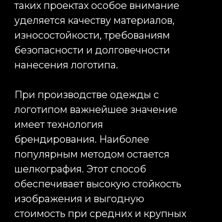
маркетинговых кампаний и
корпоративных программ.
Оставить заявку сегодня,
чтобы мы приступили
к реализации вашей
рекламной кампании уже
завтра
Вы точно получите приятное
общение, сервис и результаты
+7
Оставить заявку
Нажимая кнопку «Отправить», я даю свое
согласие на обработку моих персональных
данных, в соответствии с Федеральным законом
от 27.07.2006 года №152-ФЗ «О персональных
данных», на условиях и для целей, определенных
в
Согласии на обработку персональных данных
*