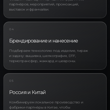
коммуникации бренда. Именно
партнёров, мероприятий, промоакций,
поэтому крупные компании все
выставок и франчайзи.
чаще отказываются от дешевых
промо-футболок в пользу
качественных изделий, которые
04
сотрудники действительно хотят
носить. Такой подход позволяет
Брендирование и нанесение
значительно увеличить
эффективность корпоративного
мерча и сделать бренд частью
Подбираем технологию под изделие, тираж
и задачу: вышивка, шелкография, DTF,
повседневной жизни
термотрансфер, жаккард и шевроны.
сотрудников и клиентов.
Наиболее востребованным
направлением остается пошив
05
футболок с логотипом. Футболки
с логотипом подходят для
Россия и Китай
выставок, конференций,
спортивных мероприятий,
Комбинируем локальное производство и
корпоративных событий,
фабрики-партнёры в Китае, чтобы
программ адаптации персонала