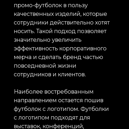
премиальный образ бренда, а
также повышают ценность
корпоративного подарка в глазах
получателя. Многие компании
включают толстовки и худи в
состав welcome pack для новых
сотрудников и используют их как
элемент корпоративной культуры.
Отдельное направление
составляет производство поло с
логотипом. Поло традиционно
используются компаниями,
которые стремятся поддерживать
более официальный внешний вид
сотрудников. Поло с логотипом
часто заказывают для торговых
представителей, консультантов,
менеджеров по продажам,
сотрудников сервисных служб и
персонала на выставках. Такая