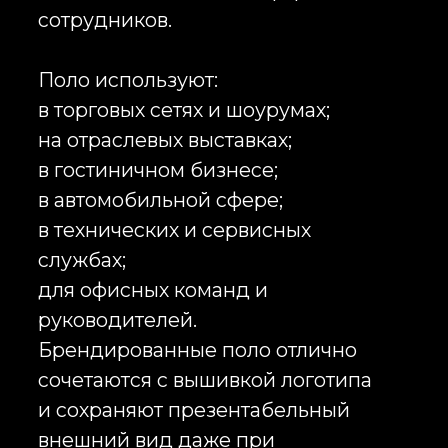
брендирование делают такую
одежду универсальным
решением как для сотрудников,
так и для клиентов и партнёров
компании.
Компании всё чаще заказывают
оверсайз футболки с логотипом
для сотрудников офисов, IT-
команд, технологических
компаний, стартапов,
производственных предприятий
и сервисных организаций. Такая
одежда используется на
отраслевых выставках,
конференциях, форумах,
тимбилдингах, спортивных
мероприятиях и внутренних
корпоративных событиях.
Брендированные оверсайз
футболки становятся частью
корпоративной культуры и