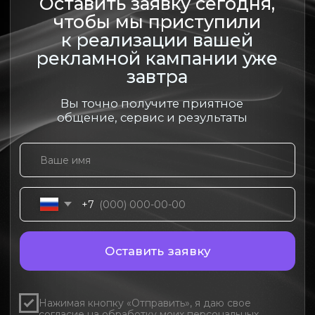
тиражами для отдельных
мероприятий, так и с
масштабными проектами
федерального уровня. В
зависимости от задач возможно
производство в России или
размещение заказов на
международных площадках.
Наш опыт позволяет учитывать
особенности корпоративных
закупок, внутренние процедуры
согласования и требования
брендбуков крупных компаний.