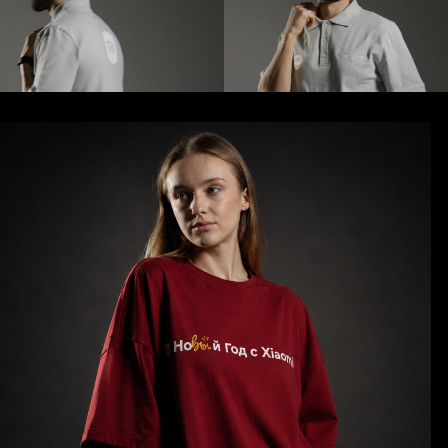
Оверсайз футболки на заказ
востребованы и в качестве
welcome-мерча
Многие работодатели включают
их в welcome-наборы для новых
сотрудников вместе с
ежедневниками, бутылками для
воды, худи, шоперами и другими
брендированными подарками.
Такой подход помогает усилить
HR-бренд компании и сделать
процесс адаптации новых