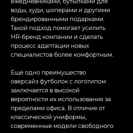
Смесовые материалы позволяют
увеличить износостойкость
изделий и сохранить форму после
большого количества стирок.
Такие решения востребованы
среди компаний, сотрудники
которых работают в активном
режиме.
Для премиального мерча часто
выбираются плотные ткани с
эффектом heavy cotton. Они
особенно хорошо подходят для
оверсайз футболок с логотипом и
позволяют создавать продукцию,
сопоставимую по качеству с
современными fashion-брендами.
Мы подбираем материалы исходя
из бюджета, сферы деятельности
компании и целей проекта, чтобы
корпоративная одежда
действительно использовалась, а