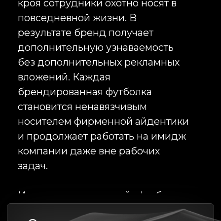
не оставалась лежать на складе.
Почему компании выбирают
Infinity Project
Заказчики ожидают не просто
нанесения логотипа на готовую
футболку. Им необходим
подрядчик, который способен
взять ответственность за весь
процесс реализации проекта.
Мы сопровождаем клиентов от
идеи до поставки готовой
продукции. Помогаем подобрать
оптимальные технологии,
контролируем производство,
обеспечиваем соблюдение
сроков и предлагаем решения,
соответствующие бизнес-задачам
компании.
Мы работаем как с небольшими