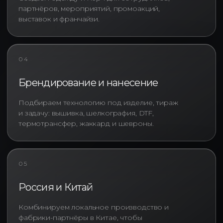
рекламных кампаний, другим —
партнёров, мероприятий, промоакций,
износостойкая одежда для
выставок и франчайзи.
персонала, которую сотрудники
будут носить ежедневно. Кто-то
ищет мерч для клиентов и
партнёров, а кому-то требуется
04
разработка коллекции одежды
для внутреннего HR-бренда.
Брендирование и нанесение
Именно поэтому производство
корпоративных футболок
Подбираем технологию под изделие, тираж
начинается не с выбора способа
и задачу: вышивка, шелкография, DTF,
нанесения, а с понимания целей
термотрансфер, жаккард и шевроны.
проекта.
Мы помогаем определить
оптимальное решение с учётом:
05
• сферы деятельности компании;
• предполагаемой интенсивности
Россия и Китай
использования;
• целевой аудитории;
Комбинируем локальное производство и
• бюджета проекта;
фабрики-партнёры в Китае, чтобы