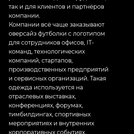
Как заказать футболки с
логотипом для компании
Корпоративная одежда должна
работать на бизнес, а процесс её
создания не должен
превращаться в сложный проект с
участием нескольких
подрядчиков. Именно поэтому мы
выстраиваем работу таким
образом, чтобы клиент получал
понятный и прогнозируемый
результат.
Проект начинается с обсуждения
задач. Нам важно понять, где
будут использоваться изделия,