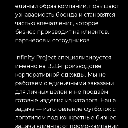
задача — изготовление футболок с
логотипом под конкретные бизнес-
задачи клиента: от промо-кампаний
и масштабных мероприятий до
регулярного обеспечения
сотрудников брендированной
одеждой.
Мы берём на себя полный цикл
работ: подбор модели, разработку
дизайна, пошив футболок с
логотипом, нанесение фирменной
символики, контроль качества и
организацию логистики. Такой
подход позволяет компаниям
получать готовый продукт без
необходимости координировать
нескольких подрядчиков
одновременно.