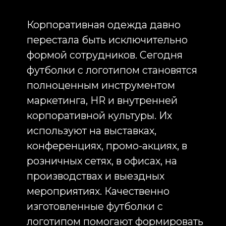
Inst
маркетинга, HR и внутренней
корпоративной культуры. Их
RU
используют на выставках,
конференциях, промо-акциях, в
розничных сетях, в офисах, на
производствах и выездных
мероприятиях. Качественно
изготовленные футболки с
логотипом помогают формировать
единый образ компании, повышают
узнаваемость бренда и становятся
частью впечатления, которое
бизнес производит на клиентов,
партнёров и сотрудников.
Infinity Project специализируется
именно на B2B-производстве
корпоративной одежды. Мы не
работаем с единичными заказами
для личных целей и не продаём
готовые изделия из каталога. Наша