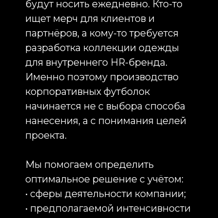
стоимость проекта.
Для корпоративных заказов
применяются различные методы
брендирования футболок:
шелкография — одно из наиболее
популярных решений для
средних и крупных тиражей.
Обеспечивает высокую стойкость
изображения и оптимальную
стоимость при больших объёмах;
термотрансферное нанесение —
используется при ограниченных
тиражах и персонализации
изделий;
вышивка логотипа —
подчёркивает статус бренда и
особенно востребована для
премиального сегмента;
DTF-печать — позволяет
переносить сложные