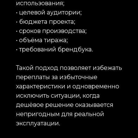
изображения и сохранять
детализацию;
цифровая печать — подходит для
полноцветных макетов и
небольших партий.
Технология всегда подбирается
исходя из задач клиента,
характеристик ткани и
ожидаемого срока эксплуатации
изделий.
Футболки-поло с логотипом для
корпоративного использования
Футболки-поло с логотипом
остаются одним из наиболее
востребованных форматов
корпоративной одежды. Они
выглядят более статусно по
сравнению с классическими
футболками и подходят для