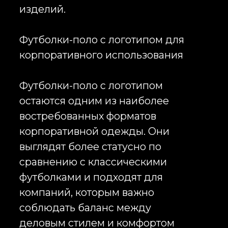
сотрудники действительно хотят
носить в повседневной жизни.
Именно поэтому оверсайз
футболки с логотипом всё чаще
становятся частью
корпоративного мерча, welcome-
наборов, HR-проектов и
маркетинговых кампаний.
Современный корпоративный
мерч должен решать сразу
несколько задач. Он должен
соответствовать фирменному
стилю компании, формировать
положительный опыт
взаимодействия с брендом и при
этом быть актуальным с точки
зрения моды. Оверсайз футболки
с логотипом позволяют
объединить все эти требования.
Свободный крой, премиальные
ткани и качественное