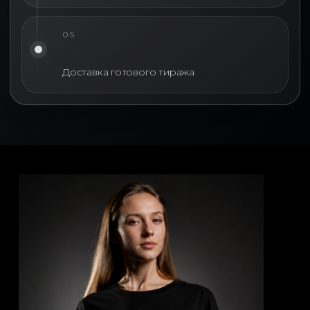
присутствовать в повседневной
жизни сотрудников, клиентов и
05
партнёров.
Для HR-команд брендированная
Доставка готового тиража
одежда помогает формировать
чувство принадлежности к
компании и укреплять
корпоративную культуру. Для
маркетинга футболки становятся
инструментом повышения
узнаваемости бренда. Для отдела
продаж они позволяют создавать
единый профессиональный
образ сотрудников на встречах и
мероприятиях.
Корпоративные футболки с
логотипом используются во время
отраслевых конференций,
форумов, презентаций новых
продуктов, внутренних
мероприятий, спортивных