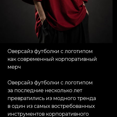
специалистов более комфортным.
Ещё одно преимущество
оверсайз футболок с логотипом
заключается в высокой
вероятности их использования за
пределами офиса. В отличие от
классической униформы,
современные модели свободного
кроя сотрудники охотно носят в
повседневной жизни. В
результате бренд получает
дополнительную узнаваемость
без дополнительных рекламных
вложений. Каждая
брендированная футболка
становится ненавязчивым
носителем фирменной айдентики
и продолжает работать на имидж
компании даже вне рабочих
задач.