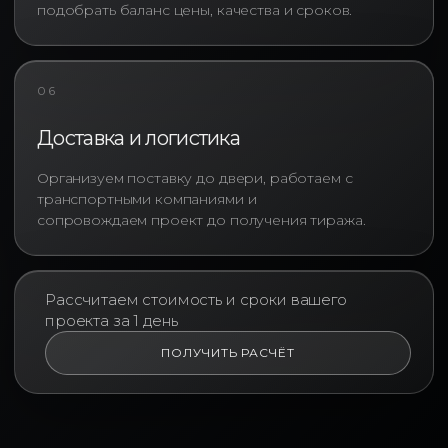
• сроков производства;
подобрать баланс цены, качества и сроков.
• объёма тиража;
• требований брендбука.
06
Такой подход позволяет избежать
переплаты за избыточные
Доставка и логистика
характеристики и одновременно
исключить ситуации, когда
Организуем поставку до двери, работаем с
дешёвое решение оказывается
транспортными компаниями и
непригодным для реальной
сопровождаем проект до получения тиража.
эксплуатации.
Рассчитаем стоимость и сроки вашего
проекта за 1 день
ПОЛУЧИТЬ РАСЧЁТ