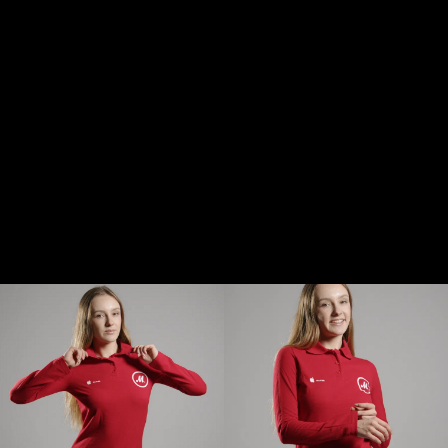
компаний, которым важно
соблюдать баланс между
деловым стилем и комфортом
сотрудников.
Поло используют:
в торговых сетях и шоурумах;
на отраслевых выставках;
в гостиничном бизнесе;
в автомобильной сфере;
в технических и сервисных
службах;
для офисных команд и
руководителей.
Брендированные поло отлично
сочетаются с вышивкой логотипа
и сохраняют презентабельный
внешний вид даже при
регулярной эксплуатации.