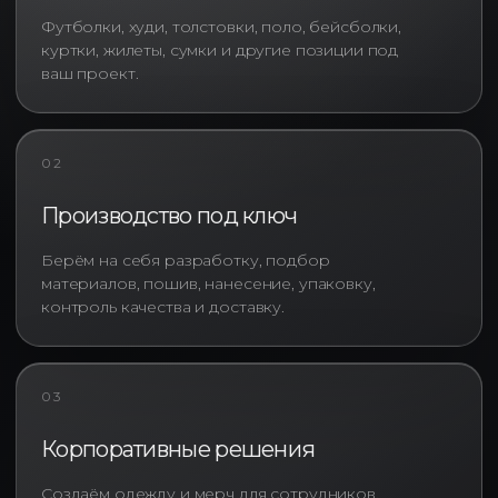
Футболки, худи, толстовки, поло, бейсболки,
куртки, жилеты, сумки и другие позиции под
ваш проект.
02
Производство под ключ
Берём на себя разработку, подбор
материалов, пошив, нанесение, упаковку,
контроль качества и доставку.
Изготовление футболок с
логотипом под задачи бизнеса
Запрос «футболки с логотипом»
03
может означать совершенно
разные задачи. Одним
Корпоративные решения
компаниям необходимы промо-
футболки для краткосрочных
Создаём одежду и мерч для сотрудников,