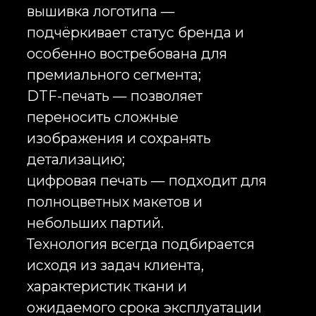
Оверсайз футболки с логотипом
как современный корпоративный
мерч
Оверсайз футболки с логотипом
за последние несколько лет
превратились из модного тренда
в один из самых востребованных
инструментов корпоративного
брендирования. Если раньше
компании выбирали
преимущественно классические
модели униформы, то сегодня всё
больше брендов делают ставку на
современные силуэты, которые