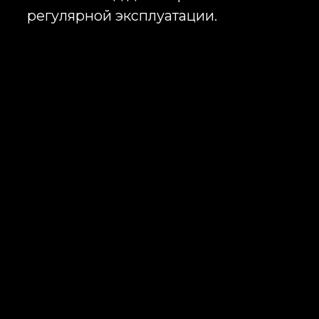
помогают формировать
эмоциональную связь
сотрудников с компанией.