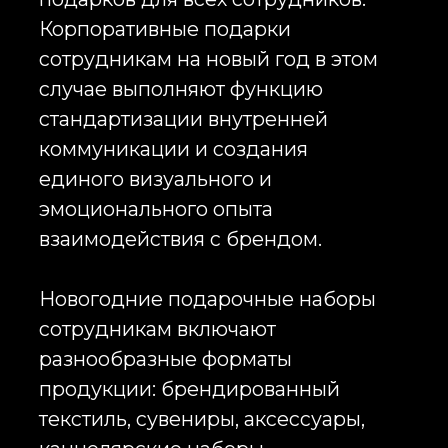
обеспечивая полный контроль
качества на всех этапах
производства. Новогодние
подарки сотрудникам с
логотипом разрабатываются с
учетом задач HR, маркетинга и
корпоративных коммуникаций,
что позволяет создавать как
массовые, так и премиальные
решения.
Корпоративные подарки
сотрудникам на новый год
используются не только как
элемент поздравления, но и как
инструмент формирования
корпоративной идентичности.
Новогодние подарки
сотрудникам компании помогают
выстраивать эмоциональную
связь между брендом и