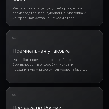
удержания сотрудников и
Разработка концепции, подбор изделий,
повышения их вовлеченности.
производство, брендирование, упаковка и
контроль качества на каждом этапе.
Новогодние подарки
сотрудникам оптом особенно
востребованы в компаниях с
распределенной структурой,
05
большим штатом или
региональными филиалами, где
Премиальная упаковка
важно обеспечить одинаковый
уровень качества корпоративных
Разрабатываем подарочные боксы,
подарков для всех сотрудников.
брендированные коробки, кейсы и
Корпоративные подарки
праздничную упаковку под уровень бренда.
сотрудникам на новый год в этом
случае выполняют функцию
стандартизации внутренней
коммуникации и создания
единого визуального и
06
эмоционального опыта
взаимодействия с брендом.
Поставка по России