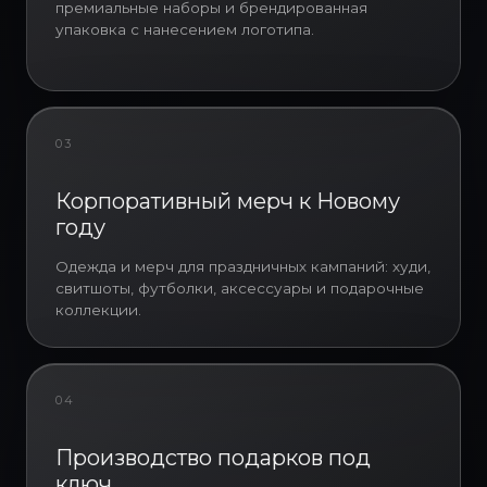
премиальные наборы и брендированная
Корпоративные новогодние
упаковка с нанесением логотипа.
подарки сотрудникам оптом
являются масштабируемым
инструментом HR-коммуникации,
который используется
компаниями для системного
03
поздравления персонала,
партнеров и ключевых
Корпоративный мерч к Новому
подразделений. Новогодние
году
подарки сотрудникам компании
позволяют не только закрыть
Одежда и мерч для праздничных кампаний: худи,
задачу поздравления, но и
свитшоты, футболки, аксессуары и подарочные
усилить бренд работодателя,
коллекции.
повысить лояльность персонала
и сформировать единый
стандарт корпоративной
культуры. В условиях высокой
04
конкуренции за кадры
новогодние подарки
Производство подарков под
сотрудникам с логотипом
ключ
становятся частью HR-стратегии