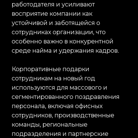
сотрудников, производственные
команды, региональные
подразделения и партнерские
структуры. Новогодние подарки
сотрудникам оптом позволяют
компаниям обеспечивать единый
стандарт качества и идентичности
корпоративных коммуникаций на
всех уровнях организации.
Брендированные новогодние
подарки сотрудникам с логотипом
компании используются как
инструмент визуального
закрепления бренда внутри
коллектива, усиливая узнаваемость
и формируя устойчивую
корпоративную идентичность.