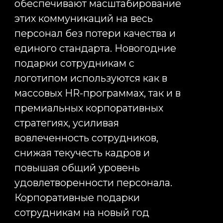
Услуги
Стрельбищенский
Преимущества
переулок 30, стр 1А
+7 (495) 989-17-53
Кейсы
order@infinity-project.ru
Команда
ПН-ПТ 09:00-19:00 МСК
О компании
Новости
Сми о нас
* Принадлежит Meta, признан экстремисской организацией
Наверх ↑
2012-2025 © INFINITY PROJECT