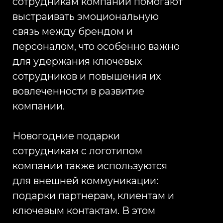
наиболее эффективных
инструментов HR-коммуникации,
позволяя компаниям системно
выстраивать внутреннюю
лояльность и укреплять бренд
работодателя. Новогодние
подарки сотрудникам компании
формируют устойчивое
эмоциональное восприятие
бренда, а корпоративные
новогодние подарки
сотрудникам оптом
обеспечивают масштабирование
этих коммуникаций на весь
персонал без потери качества и
единого стандарта. Новогодние
подарки сотрудникам с
логотипом используются как в
массовых HR-программах, так и в
премиальных корпоративных
стратегиях, усиливая