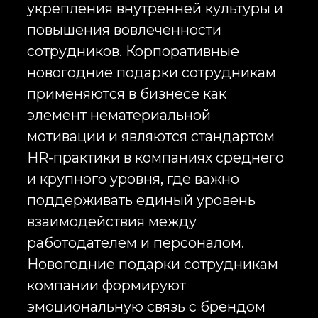
Inst
мотивации и являются стандартом
HR-практики в компаниях среднего
RU
и крупного уровня, где важно
поддерживать единый уровень
взаимодействия между
работодателем и персоналом.
Новогодние подарки сотрудникам
компании формируют
эмоциональную связь с брендом
работодателя и усиливают
восприятие компании как
устойчивой и заботящейся о
сотрудниках организации, что
особенно важно в конкурентной
среде найма и удержания кадров.
Корпоративные подарки
сотрудникам на новый год
используются для массового и
сегментированного поздравления
персонала, включая офисных