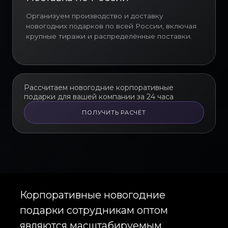
Новогодние подарочные наборы
Организуем производство и доставку
сотрудникам включают
новогодних подарков по всей России, включая
разнообразные форматы
крупные тиражи и распределённые поставки.
продукции: брендированный
текстиль, сувениры, аксессуары,
канцелярские наборы,
подарочные боксы и
индивидуальные корпоративные
Рассчитаем новогодние корпоративные
подарки для вашей компании за 24 часа
комплекты. Новогодние подарки
с логотипом сотрудникам
ПОЛУЧИТЬ РАСЧЁТ
компании позволяют усилить
узнаваемость бренда внутри
коллектива и формируют
долгосрочную ассоциацию
сотрудника с работодателем.
Корпоративные новогодние
подарки сотрудникам
применяются как инструмент
нематериальной мотивации,
влияющий на удовлетворенность