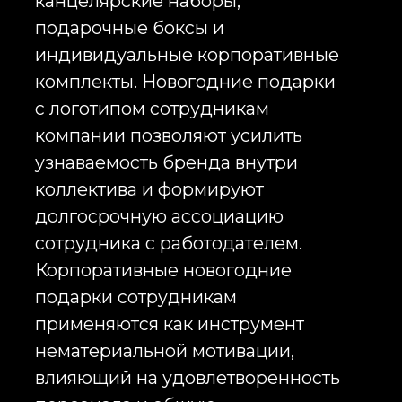
персоналом, что особенно важно
для удержания ключевых
сотрудников и повышения их
вовлеченности в развитие
компании.
Новогодние подарки
сотрудникам с логотипом
компании также используются
для внешней коммуникации:
подарки партнерам, клиентам и
ключевым контактам. В этом
случае корпоративные
новогодние подарки
сотрудникам и партнерам
становятся инструментом
укрепления деловых связей и
повышения доверия к бренду.
Брендированные новогодние
подарки сотрудникам формируют
единый визуальный язык