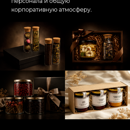
компании и усиливают ее
присутствие в корпоративной
среде.
Новогодние подарки
сотрудникам оптом позволяют
компаниям оптимизировать
бюджет на корпоративные
коммуникации, сохраняя при этом
высокий уровень качества и
индивидуальный подход к
каждому набору. Корпоративные
новогодние подарки
сотрудникам становятся частью
комплексной стратегии HR и
маркетинга, объединяя задачи
внутреннего и внешнего
брендинга.