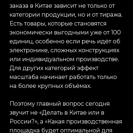
и текстиля до сложных конструкций,
электроники и POSM. И очень часто
ответ оказывается неожиданным: то,
что клиент изначально планировал
производить в Китае, выгоднее
делать локально. И наоборот.
Поэтому перед запуском
производства мы всегда начинаем с
расчёта экономики проекта. Именно
это позволяет сократить бюджет,
избежать лишней логистики и
выбрать действительно оптимальную
площадку под задачу.