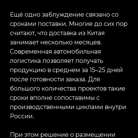
экономически выгодными уже от 100
единиц, особенно если речь идёт об
электронике, сложных конструкциях
или индивидуальном производстве.
Для других категорий эффект
масштаба начинает работать только
на более крупных объёмах.
Поэтому главный вопрос сегодня
звучит не «Делать в Китае или в
России?», а «Какая производственная
площадка будет оптимальной для
конкретной задачи, бюджета и
сроков?». Именно такой подход
позволяет бизнесу получать
максимальную выгоду от закупок и
производства, не переплачивая за
распространённые стереотипы
рынке. За последние годы мы
просчитали сотни проектов в
категориях от корпоративного мерча