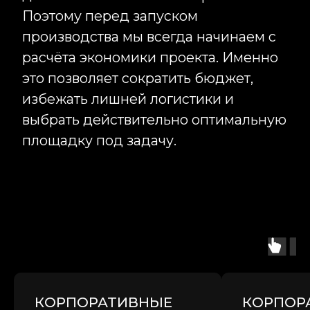
Контакты
Информация
Главная
127006 г. Москва,
Услуги
Стрельбищенский
Преимущества
переулок 30, стр 1А
+7 (495) 989-17-53
Кейсы
order@infinity-project.ru
Команда
ПН-ПТ 09:00-19:00 МСК
О компании
Новости
Сми о нас
* Принадлежит Meta, признан экстремисской организацией
Наверх ↑
2012-2025 © INFINITY PROJECT
КОРПОРАТИВНЫЕ
КОРПОР