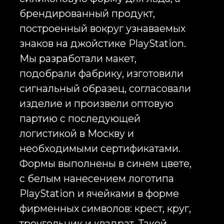
создавать сложный рельеф,
нестандартные углубления,
мягкую геометрию и насыщенный
цвет изделия. При этом важно
учитывать, что не каждый макет
можно корректно перенести в
форму без адаптации. Слишком
тонкие линии, мелкие детали,
острые внутренние углы, мелкий
текст и перегруженная графика
могут плохо считываться в готовом
льде. Поэтому на этапе
разработки мы оцениваем макет с
точки зрения производства: какие
элементы можно сохранить, какие
нужно укрупнить, где требуется
изменить глубину, как сделать
форму удобной для извлечения
льда, как сохранить визуальную
узнаваемость и как избежать
технических проблем при