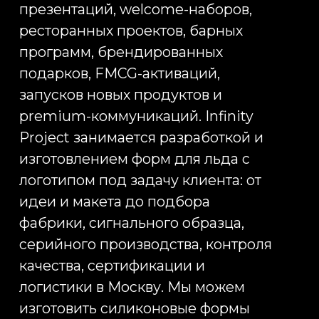
Inst
Project занимается разработкой и
изготовлением форм для льда с
RU
логотипом под задачу клиента: от
идеи и макета до подбора
фабрики, сигнального образца,
серийного производства, контроля
качества, сертификации и
логистики в Москву. Мы можем
изготовить силиконовые формы
для льда с логотипом, с
фирменными элементами, с
индивидуальными ячейками, с
нестандартной геометрией и с
формами, повторяющими символы
бренда, продуктовые иконки,
знаки, буквы, паттерны или
элементы айдентики.
Изготовление форм для льда с
логотипом особенно актуально для
компаний, которым нужен не