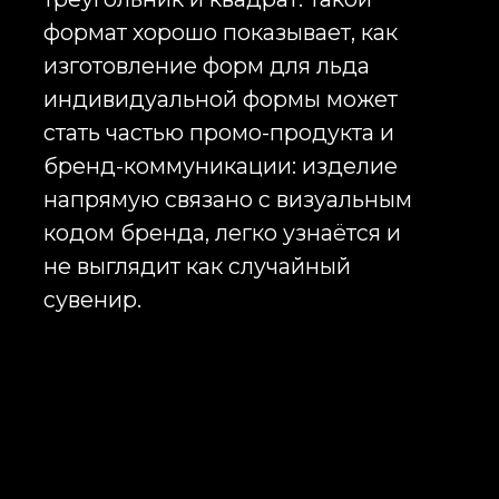
серийном производстве.
Изготовление форм для льда с
логотипом: этапы работы
Работа начинается с задачи
клиента: для чего нужна форма,
какой тираж планируется, где она
будет использоваться, какой
бренд или продукт нужно
подчеркнуть, нужен ли готовый
корпоративный подарок или
только изделие. После этого мы
изучаем бренд-элементы,
логотип, фирменные цвета,
возможные формы ячеек,
требования к упаковке, сроки и
логистику. Если у клиента уже
есть макет, мы проверяем его на
технологичность. Если макета нет,
разрабатываем решение под
производство: форму корпуса,
сетку ячеек, рельеф, размещение