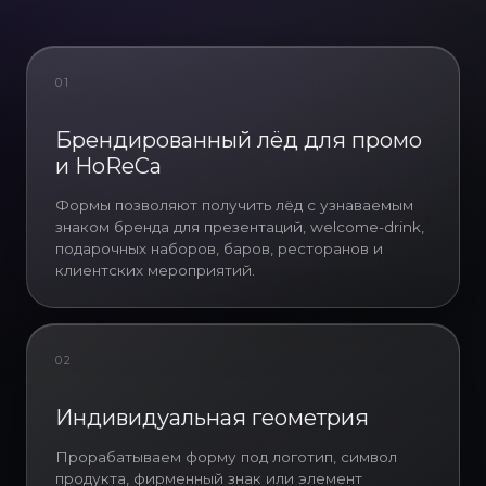
01
Infinity Project выполняет
изготовление форм для льда
Брендированный лёд для промо
индивидуальной формы в Китае
и HoReCa
для B2B-заказчиков, которым
нужен контролируемый
Формы позволяют получить лёд с узнаваемым
производственный процесс и
знаком бренда для презентаций, welcome-drink,
понятный результат. Мы не
подарочных наборов, баров, ресторанов и
клиентских мероприятий.
ограничиваемся подбором
готовой позиции из каталога:
если задача требует уникальной
формы, мы прорабатываем
02
конструкцию, оцениваем
технологичность, готовим макет,
подбираем фабрику,
Индивидуальная геометрия
согласовываем материал, цвет,
Прорабатываем форму под логотип, символ
рельеф, глубину ячеек,
продукта, фирменный знак или элемент
расположение логотипа и