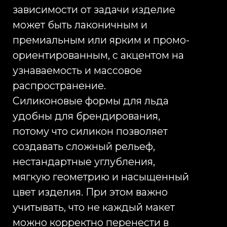
поисковых поведения, но в
коммерческом тексте мы
используем грамотную
формулировку и сохраняем
точность описания услуги.
Китайское производство
подходит для проектов, где
требуется индивидуальная пресс-
форма, нестандартная геометрия,
оптовая партия, выбор цвета,
упаковка, контроль образца и
доставка в Россию.
При работе с Китаем важно не
сводить задачу к поиску самой
низкой цены. Для силиконовых
форм для льда качество
производства напрямую влияет
на внешний вид изделия,
безопасность использования,
точность рельефа и восприятие
бренда. Мы подбираем фабрику