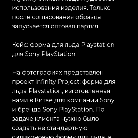
под знаки бренда, формы под
буквы, формы под продуктовые
силуэты, формы под символы
мероприятия, формы под набор
фирменных элементов, формы
для баров и ресторанов, формы
для промо-наборов, формы для
welcome-pack, формы для
подарочных комплектов, формы
для презентаций продукта,
формы для мерча и формы для
корпоративных кампаний. В
зависимости от задачи изделие
может быть лаконичным и
премиальным или ярким и промо-
ориентированным, с акцентом на
узнаваемость и массовое
распространение.
Силиконовые формы для льда
удобны для брендирования,
потому что силикон позволяет