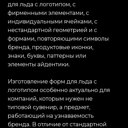
типовой сувенир, а предмет,
работающий на узнаваемость
бренда. В отличие от стандартной
формы из каталога,
индивидуальная силиконовая
форма для льда создаётся под
конкретный бренд: можно
изменить размер, цвет, количество
ячеек, форму углублений,
расположение логотипа, глубину
рельефа, тип упаковки и общий
визуальный характер изделия.
Такой продукт воспринимается как
часть бренд-опыта: человек видит
фирменную форму, использует её
дома, на мероприятии или в баре,
фотографирует, делится с
коллегами или гостями. Поэтому
брендирование форм для льда
может быть полезно для компаний
из сфер электроники, FMCG,