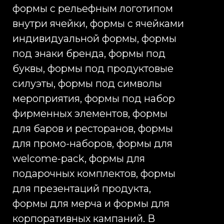
соответствие макету. По итогам
проверки образца можно внести
корректировки, если это
требуется. Затем запускается
оптовая партия, проводится
контроль качества, оформляются
документы, организуется
доставка в Москву и передача
готового
Изготовление силикновых форм
для льда в Китае, включая вариант
написания запроса с опечаткой,
часто ищут компании, которым
нужен индивидуальный тираж,
нестандартная форма,
брендирование и
контролируемая себестоимость.
Корректное написание —
изготовление силиконовых форм
для льда в Китае. Для SEO-
страницы важно учитывать оба