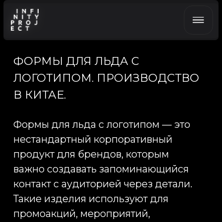
НА
ФОРМЫ ДЛЯ ЛЬДА С
ЛОГОТИПОМ. ПРОИЗВОДСТВО
Г
л
а
Г
л
а
В КИТАЕ.
У
с
л
У
с
л
П
р
П
р
Формы для льда с логотипом — это
К
е
й
К
е
й
нестандартный корпоративный
К
о
продукт для брендов, которым
К
о
О
к
важно создавать запоминающийся
О
к
О
б
контакт с аудиторией через детали.
О
б
Н
о
Такие изделия используют для
Н
о
Б
л
о
промоакций, мероприятий,
Б
л
о
С
м
презентаций, welcome-наборов,
С
м
К
о
н
ресторанных проектов, барных
К
о
н
программ, брендированных
СО
подарков, FMCG-активаций,
запусков новых продуктов и
Tele
Вкон
premium-коммуникаций. Infinity