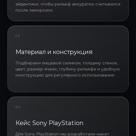
айдентики, чтобы рельеф аккуратно считывался
параметры упаковки. После этого
после заморозки.
изготавливается сигнальный
образец, который позволяет
проверить форму, цвет, качество
силикона, читаемость логотипа,
03
глубину отливки льда и удобство
использования изделия. Только
после согласования образца
Материал и конструкция
запускается оптовая партия.
Подбираем пищевой силикон, толщину стенок,
цвет, размер ячеек, глубину рельефа и удобную
Кейс: форма для льда Playstation
конструкцию для регулярного использования.
для Sony PlayStation
На фотографиях представлен
проект Infinity Project: форма для
льда Playstation, изготовленная
04
нами в Китае для компании Sony
и бренда Sony PlayStation. По
Кейс Sony PlayStation
задаче клиента нужно было
создать не стандартную
Для Sony PlayStation мы разработали макет
силиконовую форму для льда, а