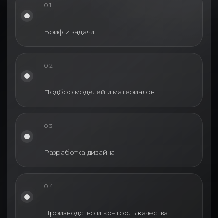
01
* Принадлежит Meta, признан экстремисской организацией
Наверх ↑
2012-2025 © INFINITY PROJECT
Бриф и задачи
02
Подбор моделей и материалов
03
Разработка дизайна
04
Производство и контроль качества