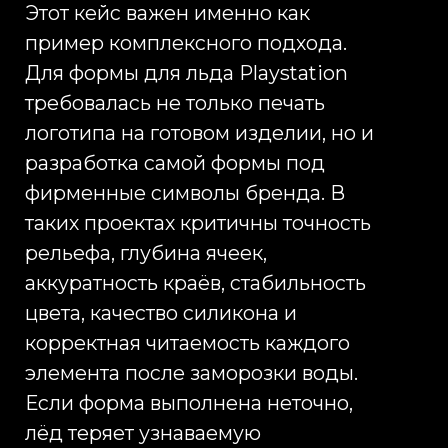
логотипа, цвет силикона и
визуальную подачу изделия.
Далее подбирается фабрика. Для
изготовления силиконовых форм
для льда в Китае важны опыт
фабрики, качество силикона,
стабильность цвета, чистота литья,
аккуратность пресс-формы,
возможность делать
индивидуальные ячейки, качество
нанесения логотипа, упаковка,
сроки и готовность предоставить
подтверждающие документы. Мы
ведём коммуникацию с
производством, согласовываем
технические параметры,
запрашиваем стоимость,
проверяем технологические
ограничения, контролируем
подготовку образца и уточняем
условия запуска тиража. Для B2B-