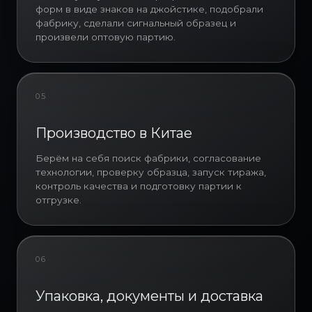
форм в виде знаков на джойстике, подобрали
брендированный продукт,
фабрику, сделали сигнальный образец и
построенный вокруг узнаваемых
произвели оптовую партию.
знаков на джойстике PlayStation.
Мы разработали макет,
подобрали фабрику, изготовили
сигнальный образец, согласовали
05
изделие и произвели оптовую
партию с последующей
Производство в Китае
логистикой в Москву и
необходимыми сертификатами.
Берём на себя поиск фабрики, согласование
Формы выполнены в синем цвете,
технологии, проверку образца, запуск тиража,
с белым нанесением логотипа
контроль качества и подготовку партии к
PlayStation и ячейками в форме
отгрузке.
фирменных символов: крест, круг,
треугольник и квадрат. Такой
формат хорошо показывает, как
изготовление форм для льда
06
индивидуальной формы может
стать частью промо-продукта и
Упаковка, документы и доставка
бренд-коммуникации: изделие
напрямую связано с визуальным