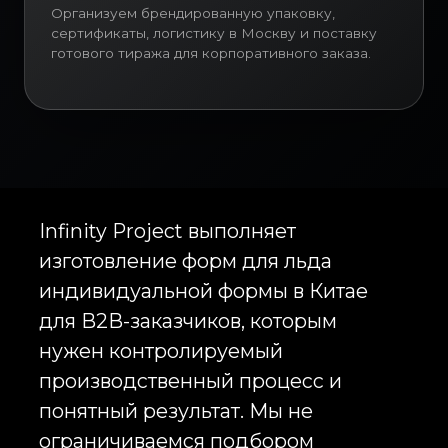
Организуем брендированную упаковку,
кодом бренда, легко узнаётся и
сертификаты, логистику в Москву и поставку
не выглядит как случайный
готового тиража для корпоративного заказа.
сувенир.
Этот кейс важен именно как
пример комплексного подхода.
Для формы для льда Playstation
требовалась не только печать
логотипа на готовом изделии, но и
разработка самой формы под
фирменные символы бренда. В
таких проектах критичны точность
рельефа, глубина ячеек,
аккуратность краёв, стабильность
цвета, качество силикона и
корректная читаемость каждого