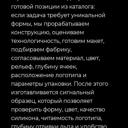
элемента после заморозки воды.
Если форма выполнена неточно,
лёд теряет узнаваемую
геометрию, а брендированный
эффект исчезает. Поэтому при
производстве подобных изделий
важно заранее проверять
технологичность макета, делать
сигнальный образец и
согласовывать изделие до запуска
тиража.
Какие формы для льда можно
изготовить
Мы можем организовать
изготовление силиконовых форм
для льда в Китае под разные
задачи бренда. Это могут быть
формы с логотипом на корпусе,
формы с рельефным логотипом
внутри ячейки, формы с ячейками
индивидуальной формы, формы