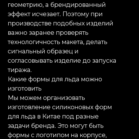
заказчика это снимает ключевые
риски: не нужно самостоятельно
искать фабрику, проверять её,
вести переписку, разбираться в
нюансах пресс-форм и
контролировать производство на
расстоянии.
После согласования технического
решения изготавливается
сигнальный образец. Это
обязательный этап для
нестандартных силиконовых
форм для льда, потому что только
физический образец показывает,
как изделие выглядит в
реальности: цвет, плотность
материала, толщина, гибкость,
глубина рельефа, читаемость
логотипа, качество краёв,
удобство использования и