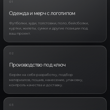
01
Одежда и мерч с логотипом
Футболки, худи, толстовки, поло, бейсболки,
куртки, жилеты, сумки и другие позиции под
ваш проект.
02
Производство под ключ
Изготовление оверсайз футболок
с логотипом начинается с выбора
Берём на себя разработку, подбор
правильной модели. Сегодня
материалов, пошив, нанесение, упаковку,
производство позволяет
контроль качества и доставку.
подобрать изделия различной
плотности, состава и степени
премиальности. Для компаний,
ориентированных на массовые
03
мероприятия, подойдут