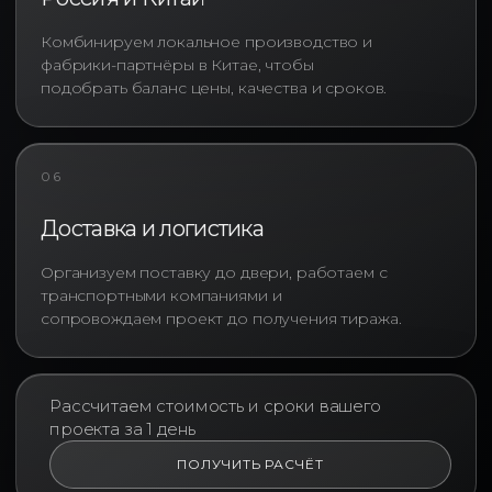
плечевого шва и другие детали.
Комбинируем локальное производство и
Такой подход особенно
фабрики-партнёры в Китае, чтобы
востребован среди компаний,
подобрать баланс цены, качества и сроков.
стремящихся получить
уникальный корпоративный
продукт, отражающий
особенности собственного
06
бренда. Заказывая изготовление
футболок оверсайз с логотипом,
Доставка и логистика
бизнес получает не просто
одежду, а полноценный
Организуем поставку до двери, работаем с
инструмент коммуникации.
транспортными компаниями и
сопровождаем проект до получения тиража.
Корпоративные оверсайз
футболки востребованы
практически во всех отраслях
экономики. Их используют
Рассчитаем стоимость и сроки вашего
технологические компании,
проекта за 1 день
банки, производственные
ПОЛУЧИТЬ РАСЧЁТ
предприятия, маркетинговые