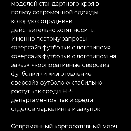
Inst
«оверсайз футболки с логотипом на
заказ», «корпоративные оверсайз
RU
футболки» и «изготовление
оверсайз футболок» стабильно
растут как среди HR-
департаментов, так и среди
отделов маркетинга и закупок.
Современный корпоративный мерч
перестал быть формальностью.
Если ещё несколько лет назад
брендированная одежда
воспринималась исключительно
как униформа для мероприятий, то
сегодня качественные футболки
оверсайз с логотипом становятся
частью корпоративной культуры. Их
используют в welcome-наборах для
новых сотрудников, дарят
партнёрам, включают в комплекты
для внутренних мероприятий,