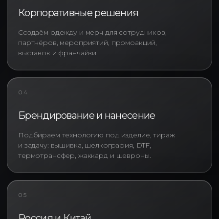
практичные модели средней
Корпоративные решения
плотности. Для IT-компаний,
технологических брендов,
Создаём одежду и мерч для сотрудников,
агентств и работодателей,
партнёров, мероприятий, промоакций,
уделяющих особое внимание HR-
выставок и франчайзи.
бренду, востребованы
премиальные оверсайз футболки
повышенной плотности,
04
сохраняющие форму после
многочисленных стирок и
Брендирование и нанесение
активной эксплуатации.
Подбираем технологию под изделие, тираж
Пошив оверсайз футболок с
и задачу: вышивка, шелкография, DTF,
логотипом открывает
термотрансфер, жаккард и шевроны.
дополнительные возможности
персонализации. В отличие от
типовых изделий со склада,
индивидуальное производство
05
позволяет адаптировать длину
изделия, ширину рукавов, форму
Россия и Китай
воротника, конструкцию