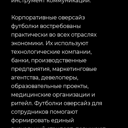
работодатели, которые понимают:
сильный HR-бренд складывается
из деталей. Новый сотрудник
оценивает не только уровень
зарплаты и офис. Он замечает
отношение компании к людям. И
если в welcome-наборе лежит
современная оверсайз футболка с
логотипом, выполненная из
качественного материала, это
воспринимается как забота и
внимание, а не как очередной
сувенир.
Заказать оверсайз футболки с
логотипом стоит и тем компаниям,
которые регулярно участвуют в
выставках и конференциях. На
крупных мероприятиях
посетители за несколько часов
видят десятки одинаково