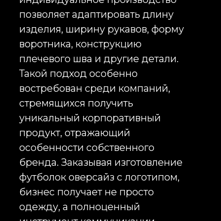
Для бизнеса это означает гораздо
больше точек контакта с
аудиторией. Если обычная
брендированная футболка
работает один день на
корпоративном мероприятии, то
качественные корпоративные
оверсайз футболки продолжают
работать на узнаваемость
компании снова и снова.
Именно поэтому изготовление
оверсайз футболок сегодня
востребовано не только среди
крупных корпораций. Их
заказывают быстрорастущие
технологические компании,
банки, маркетинговые агентства,
производственные предприятия,
образовательные проекты и