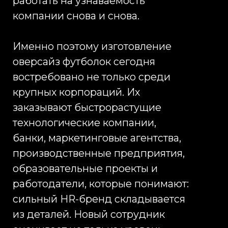
задача заключается не в том,
чтобы просто заказать оверсайз
футболки с логотипом. Важно
получить предсказуемый
результат: соблюдение сроков,
стабильное качество изделий и
соответствие готовой продукции
согласованным образцам. Infinity
Project сопровождает
корпоративные проекты на всех
этапах — от подбора моделей и
разработки технического
решения до производства,
контроля качества и организации
поставки. Такой подход особенно
важен при тиражах для
сотрудников, мероприятий и
федеральных проектов, где
стоимость ошибки значительно
превышает разницу между
коммерческими предложениями.