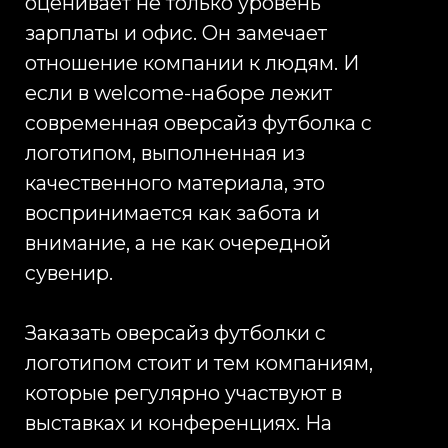
Мы работаем с корпоративными
заказами от 50 до нескольких
тысяч изделий, учитывая
требования маркетинга, HR и
закупочных подразделений
одновременно. Производство
оверсайз футболок с логотипом
может быть реализовано как на
базе готовых моделей, так и в
формате индивидуального
пошива с адаптацией под задачи
бренда. Работа по договору и
ЭДО, возможность повторных
тиражей с сохранением
утверждённых параметров и
комплексное сопровождение
проекта позволяют компаниям
выстраивать системную работу с
корпоративным мерчем без
необходимости каждый раз