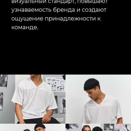
оформленных стендов и сотни
сотрудников в стандартной
промоодежде. Выделиться
становится всё сложнее. Именно
поэтому бренды начинают
использовать более продуманный
подход к корпоративному стилю.
Футболки оверсайз с логотипом
выглядят современно, аккуратно и
дорого. Они помогают создать
образ команды, которой хочется
доверять, а значит напрямую
влияют на восприятие компании
потенциальными клиентами и
партнёрами.
Не менее важно правильно
подобрать ткань и плотность
изделия. Премиальные
брендированные оверсайз
футболки чаще всего