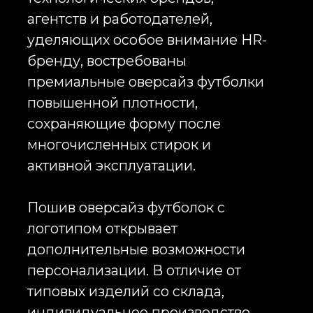
Оверсайз футболки с логотипом
выигрывают у классических
моделей по одной простой
причине: их хочется носить.
Современный свободный силуэт
давно перестал быть
исключительно модным трендом
и стал новым стандартом
повседневной одежды.
Сотрудники надевают такие вещи
в офис, берут их в поездки,
используют в повседневной
жизни и продолжают носить даже
спустя месяцы после получения.